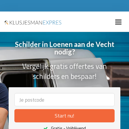
Schilder in Loenen aan de Vecht
nodig?
Vergelijk gratis offertes van
schilders en bespaar!
Start nu!
Gratis - Vrijblijvend