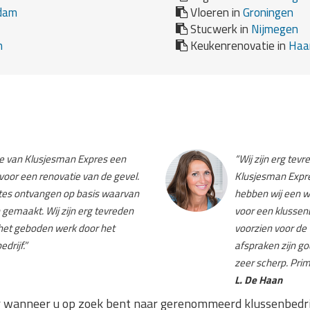
dam
Vloeren in
Groningen
Stucwerk in
Nijmegen
n
Keukenrenovatie in
Haa
ite van Klusjesman Expres een
“Wij zijn erg tev
voor een renovatie van de gevel.
Klusjesman Expre
rtes ontvangen op basis waarvan
hebben wij een 
gemaakt. Wij zijn erg tevreden
voor een klussenb
 het geboden werk door het
voorzien voor de
drijf.”
afspraken zijn g
zeer scherp. Prim
L. De Haan
 wanneer u op zoek bent naar gerenommeerd klussenbedrijf.