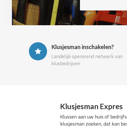
Klusjesman inschakelen?
Landelijk opererend netwerk van
klusbedrijven
Klusjesman Expres
Klussen aan uw huis of bedrijf
klusjesman zoeken, dat kan bes