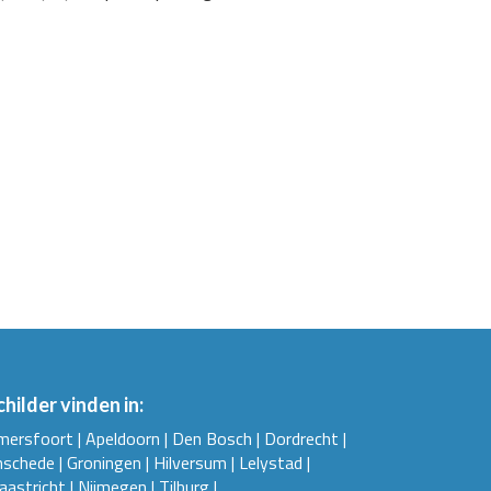
childer vinden in:
mersfoort
|
Apeldoorn
|
Den Bosch
|
Dordrecht
|
nschede
|
Groningen
|
Hilversum
|
Lelystad
|
aastricht
|
Nijmegen
|
Tilburg
|