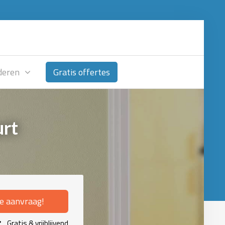
deren
Gratis offertes
urt
je aanvraag!
Gratis & vrijblijvend