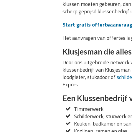
klussen moeten gebeuren, dan s
scherp geprijsd klussenbedrijf u
Start gratis offerteaanvraag
Het aanvragen van offertes is g
Klusjesman die alle
Door ons uitgebreide netwerk vi
klussenbedrijf van Klusjesman E
loodgieter, stukadoor of
schild
Expres.
Een Klussenbedrijf v
Timmerwerk
Schilderwerk, stucwerk e
Keuken, badkamer en sani
Kozijnen, ramen en glas