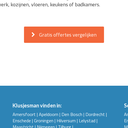
werk, kozijnen, vloeren, keukens of badkamers.
Gratis offertes vergelijken
Klusjesman vinden in:
S
Amersfoort
|
Apeldoorn
|
Den Bosch
|
Dordrecht
|
A
Enschede
|
Groningen
|
Hilversum
|
Lelystad
|
E
Maastricht
|
Nijmegen
|
Tilburg
|
M