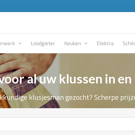
rwerk
Loodgieter
Keuken
Elektra
Schil
voor al uw klussen in en
kkundige klusjesman gezocht? Scherpe prijz