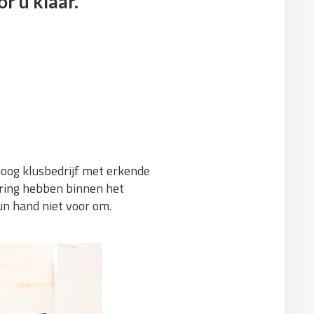
r u klaar.
 hoog klusbedrijf met erkende
aring hebben binnen het
un hand niet voor om.