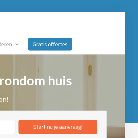
deren
Gratis offertes
 rondom huis
en!
Start nu je aanvraag!