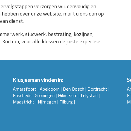
 vervolgstappen verzorgen wij, eenvoudig en
 hebben over onze website, mailt u ons dan op
 van dienst.
mmerwerk, stucwerk, bestrating, kozijnen,
Kortom, voor alle klussen de juiste expertise.
Klusjesman vinden in:
S
Amersfoort
|
Apeldoorn
|
Den Bosch
|
Dordrecht
|
A
Enschede
|
Groningen
|
Hilversum
|
Lelystad
|
E
Maastricht
|
Nijmegen
|
Tilburg
|
M