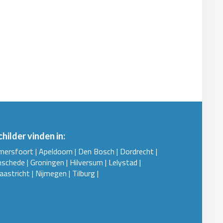
childer vinden in:
mersfoort
|
Apeldoorn
|
Den Bosch
|
Dordrecht
|
nschede
|
Groningen
|
Hilversum
|
Lelystad
|
aastricht
|
Nijmegen
|
Tilburg
|