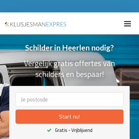
Schilder in Heerlen nodig?
Vergelijk gratis offertes van
schilders en bespaar!
Start nu!
Gratis - Vrijblijvend