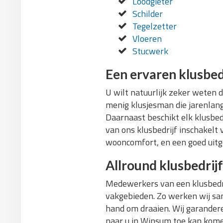
Loodgieter
Schilder
Tegelzetter
Vloeren
Stucwerk
Een ervaren klusbed
U wilt natuurlijk zeker weten 
menig klusjesman die jarenlange
Daarnaast beschikt elk klusbed
van ons klusbedrijf inschakelt 
wooncomfort, en een goed uitg
Allround klusbedrijf
Medewerkers van een klusbedri
vakgebieden. Zo werken wij sam
hand om draaien. Wij garandere
naar u in Winsum toe kan kome