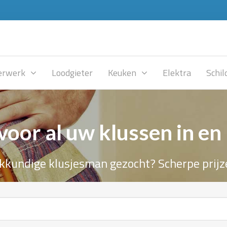
rwerk
Loodgieter
Keuken
Elektra
Schil
voor al uw klussen in en
kkundige klusjesman gezocht? Scherpe prijz