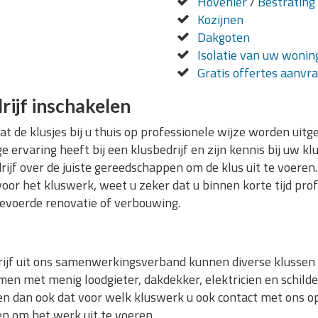
Hovenier
/
Bestrating
Kozijnen
Dakgoten
Isolatie van uw wonin
Gratis offertes aanvr
rijf inschakelen
dat de klusjes bij u thuis op professionele wijze worden ui
 ervaring heeft bij een klusbedrijf en zijn kennis bij uw k
rijf over de juiste gereedschappen om de klus uit te voere
voor het kluswerk, weet u zeker dat u binnen korte tijd pro
evoerde renovatie of verbouwing.
jf uit ons samenwerkingsverband kunnen diverse klussen v
en met menig loodgieter, dakdekker, elektricien en schilde
n dan ook dat voor welk kluswerk u ook contact met ons op
n om het werk uit te voeren.