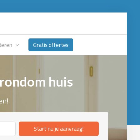
deren
Gratis offertes
 rondom huis
en!
Start nu je aanvraag!