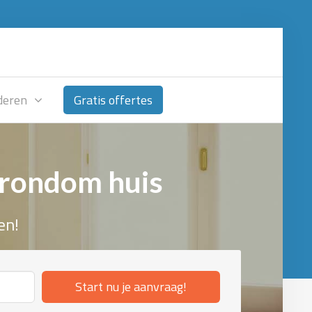
deren
Gratis offertes
 rondom huis
en!
Start nu je aanvraag!