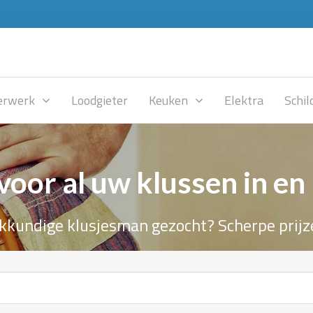
rwerk
Loodgieter
Keuken
Elektra
Schil
voor al uw klussen in en
kkundige klusjesman gezocht? Scherpe prijz