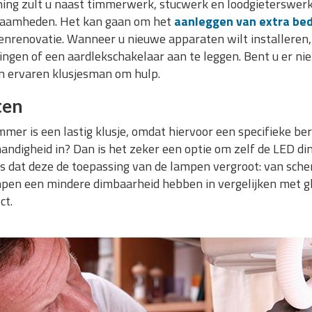
ning zult u naast timmerwerk, stucwerk en loodgieterswer
kzaamheden. Het kan gaan om het
aanleggen van extra be
enrenovatie. Wanneer u nieuwe apparaten wilt installeren,
ngen of een aardlekschakelaar aan te leggen. Bent u er niet
n ervaren klusjesman om hulp.
ten
mer is een lastig klusje, omdat hiervoor een specifieke be
handigheid in? Dan is het zeker een optie om zelf de LED di
s dat deze de toepassing van de lampen vergroot: van sch
mpen een mindere dimbaarheid hebben in vergelijken met 
ct.