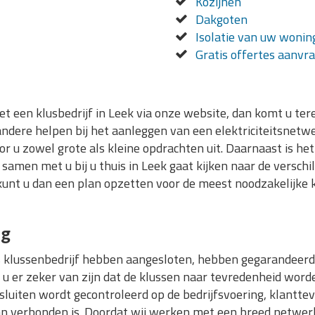
Kozijnen
Dakgoten
Isolatie van uw wonin
Gratis offertes aanvr
een klusbedrijf in Leek via onze website, dan komt u tere
ndere helpen bij het aanleggen van een elektriciteitsnetw
oor u zowel grote als kleine opdrachten uit. Daarnaast is he
amen met u bij u thuis in Leek gaat kijken naar de verschi
unt u dan een plan opzetten voor de meest noodzakelijke k
ng
 ons klussenbedrijf hebben aangesloten, hebben gegarandeerd
u er zeker van zijn dat de klussen naar tevredenheid worde
ansluiten wordt gecontroleerd op de bedrijfsvoering, klantte
raan verbonden is. Doordat wij werken met een breed netwer