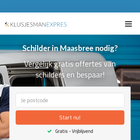
Schilder in Maasbree nodig?
Vergelijk gratis offertes van
schilders en bespaar!
Start nu!
Gratis - Vrijblijvend