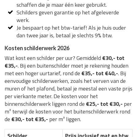
schaffen die je maar één keer gebruikt.
Schilders geven garantie op het afgeleverde
werk.
Je bespaart op het btw-tarief! Als je huis ouder
dan twee jaar is, betaal je slechts 9% btw.
Kosten schilderwerk 2026
Wat kost een schilder per uur? Gemiddeld
€30,- tot
€35,-
. Bij een buitenschilder moet je rekening houden
met een hoger uurtarief, rond de
€35,- tot €40,-
. Bij
eenvoudige schilderwerken, zoals het verven van de
muren of het plafond, betaal je meestal een vaste prijs
per vierkante meter. De kosten voor het
binnenschilderwerk liggen rond de
€25,- tot €30,-
per
m² terwijl de kosten voor het buitenschilderwerk rond
de
€30,- tot €35,-
per m² liggen.
Schilder
Prijs inclusief mat en btw