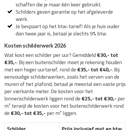
schaffen die je maar één keer gebruikt.
Schilders geven garantie op het afgeleverde
werk.
Je bespaart op het btw-tarief! Als je huis ouder
dan twee jaar is, betaal je slechts 9% btw.
Kosten schilderwerk 2026
Wat kost een schilder per uur? Gemiddeld
€30,- tot
€35,-
. Bij een buitenschilder moet je rekening houden
met een hoger uurtarief, rond de
€35,- tot €40,-
. Bij
eenvoudige schilderwerken, zoals het verven van de
muren of het plafond, betaal je meestal een vaste prijs
per vierkante meter. De kosten voor het
binnenschilderwerk liggen rond de
€25,- tot €30,-
per
m² terwijl de kosten voor het buitenschilderwerk rond
de
€30,- tot €35,-
per m² liggen.
Schilder
Prijs inclusief mat en btw