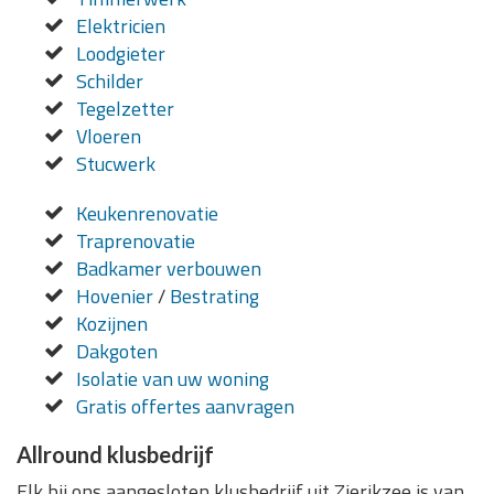
Elektricien
Loodgieter
Schilder
Tegelzetter
Vloeren
Stucwerk
Keukenrenovatie
Traprenovatie
Badkamer verbouwen
Hovenier
/
Bestrating
Kozijnen
Dakgoten
Isolatie van uw woning
Gratis offertes aanvragen
Allround klusbedrijf
Elk bij ons aangesloten klusbedrijf uit Zierikzee is van