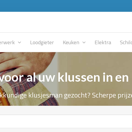
rwerk
Loodgieter
Keuken
Elektra
Schil
voor al uw klussen in en
kkundige klusjesman gezocht? Scherpe prijz