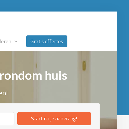
deren
Gratis offertes
 rondom huis
en!
Start nu je aanvraag!