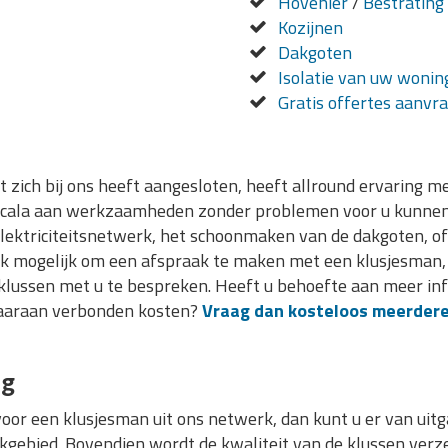
Hovenier
/
Bestrating
Kozijnen
Dakgoten
Isolatie van uw wonin
Gratis offertes aanvr
dat zich bij ons heeft aangesloten, heeft allround ervaring m
t scala aan werkzaamheden zonder problemen voor u kunnen 
lektriciteitsnetwerk, het schoonmaken van de dakgoten, o
ok mogelijk om een afspraak te maken met een klusjesman, di
klussen met u te bespreken. Heeft u behoefte aan meer in
 daaraan verbonden kosten?
Vraag dan kosteloos meerdere
ng
oor een klusjesman uit ons netwerk, dan kunt u er van uitg
kgebied. Bovendien wordt de kwaliteit van de klussen verzek