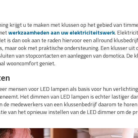
ing krijgt u te maken met klussen op het gebied van timm
 met
werkzaamheden aan uw elektriciteitswerk
. Elektric
et is dan ook aan te raden hiervoor een allround klusbedrij
s, maar ook met praktische ondersteuning. Een klusser uit
sluiten van stopcontacten en aanleggen van domotica. De k
aal wooncomfort geniet.
ten
er mensen voor LED lampen als basis voor hun verlichting
neemt. Het dimmen van LED lampen is echter lastiger dan b
en de medewerkers van een klussenbedrijf daarom te horen 
stie van het opnieuw instellen van de LED dimmer om de pr