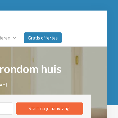
deren
Gratis offertes
 rondom huis
en!
Start nu je aanvraag!