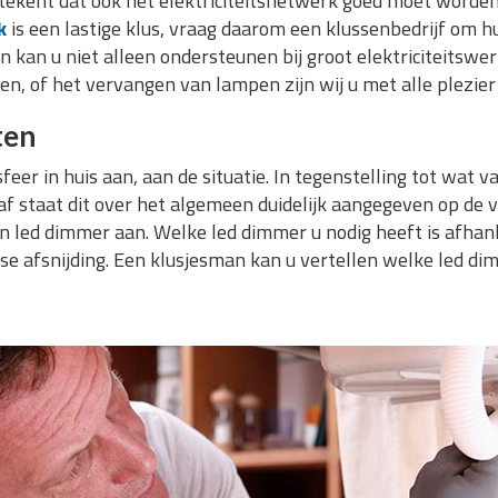
betekent dat ook het elektriciteitsnetwerk goed moet word
k
is een lastige klus, vraag daarom een klussenbedrijf om h
kan u niet alleen ondersteunen bij groot elektriciteitswerk,
n, of het vervangen van lampen zijn wij u met alle plezier
ten
eer in huis aan, aan de situatie. In tegenstelling tot wat va
f staat dit over het algemeen duidelijk aangegeven op de ve
 led dimmer aan. Welke led dimmer u nodig heeft is afhanke
ase afsnijding. Een klusjesman kan u vertellen welke led di