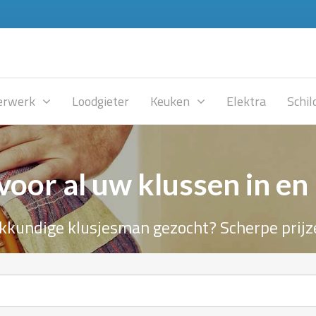
rwerk
Loodgieter
Keuken
Elektra
Schil
voor al uw klussen in en
kkundige klusjesman gezocht? Scherpe prijz