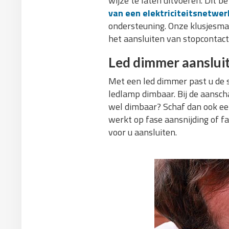
wijze te laten uitvoeren. Dit 
van een elektriciteitsnetwer
ondersteuning. Onze klusjesman 
het aansluiten van stopcontacte
Led dimmer aanslui
Met een led dimmer past u de sf
ledlamp dimbaar. Bij de aanscha
wel dimbaar? Schaf dan ook een
werkt op fase aansnijding of f
voor u aansluiten.