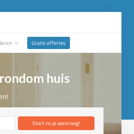
deren
Gratis offertes
 rondom huis
en!
Start nu je aanvraag!