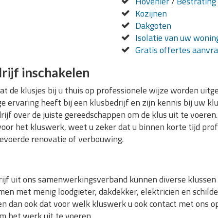
Hovenier
/
Bestrating
Kozijnen
Dakgoten
Isolatie van uw wonin
Gratis offertes aanvr
rijf inschakelen
dat de klusjes bij u thuis op professionele wijze worden ui
 ervaring heeft bij een klusbedrijf en zijn kennis bij uw k
rijf over de juiste gereedschappen om de klus uit te voere
voor het kluswerk, weet u zeker dat u binnen korte tijd pro
evoerde renovatie of verbouwing.
jf uit ons samenwerkingsverband kunnen diverse klussen v
en met menig loodgieter, dakdekker, elektricien en schilde
n dan ook dat voor welk kluswerk u ook contact met ons op
m het werk uit te voeren.