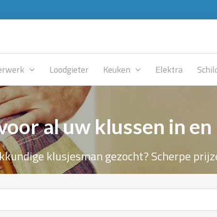
rwerk
Loodgieter
Keuken
Elektra
Schil
voor al uw klussen in en
kkundige klusjesman gezocht? Scherpe prijz