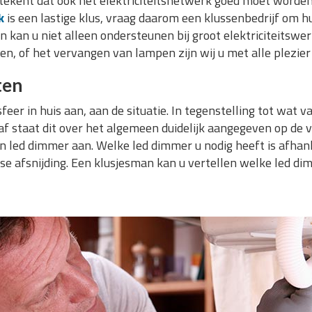
betekent dat ook het elektriciteitsnetwerk goed moet word
k
is een lastige klus, vraag daarom een klussenbedrijf om h
kan u niet alleen ondersteunen bij groot elektriciteitswerk,
n, of het vervangen van lampen zijn wij u met alle plezier
ten
eer in huis aan, aan de situatie. In tegenstelling tot wat va
f staat dit over het algemeen duidelijk aangegeven op de ve
 led dimmer aan. Welke led dimmer u nodig heeft is afhanke
ase afsnijding. Een klusjesman kan u vertellen welke led di