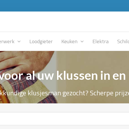
rwerk
Loodgieter
Keuken
Elektra
Schil
voor al uw klussen in en
kkundige klusjesman gezocht? Scherpe prijz