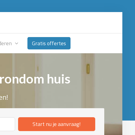
deren
Gratis offertes
 rondom huis
en!
Start nu je aanvraag!