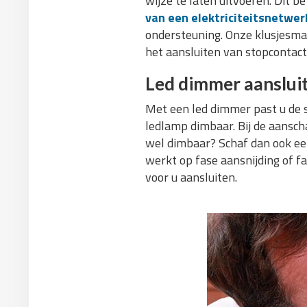
wijze te laten uitvoeren. Dit 
van een elektriciteitsnetwer
ondersteuning. Onze klusjesman 
het aansluiten van stopcontacte
Led dimmer aanslui
Met een led dimmer past u de sf
ledlamp dimbaar. Bij de aanscha
wel dimbaar? Schaf dan ook een
werkt op fase aansnijding of f
voor u aansluiten.