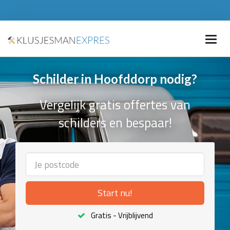
Schilder in Hoofddorp nodig?
Vergelijk gratis offertes van
schilders en bespaar!
Start nu!
Gratis - Vrijblijvend