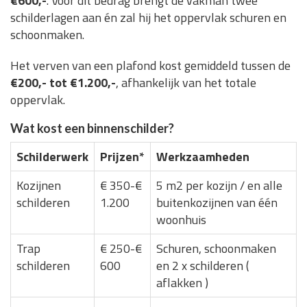
€600,-
. Voor dit bedrag brengt de vakman twee
schilderlagen aan én zal hij het oppervlak schuren en
schoonmaken.
Het verven van een plafond kost gemiddeld tussen de
€200,- tot €1.200,-
, afhankelijk van het totale
oppervlak.
Wat kost een binnenschilder?
Schilderwerk
Prijzen*
Werkzaamheden
Kozijnen
€ 350-€
5 m2 per kozijn / en alle
schilderen
1.200
buitenkozijnen van één
woonhuis
Trap
€ 250-€
Schuren, schoonmaken
schilderen
600
en 2 x schilderen (
aflakken )