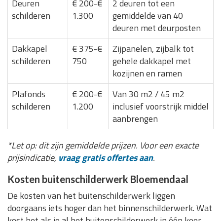
Deuren
€ 200-€
2 deuren tot een
schilderen
1.300
gemiddelde van 40
deuren met deurposten
Dakkapel
€ 375-€
Zijpanelen, zijbalk tot
schilderen
750
gehele dakkapel met
kozijnen en ramen
Plafonds
€ 200-€
Van 30 m2 / 45 m2
schilderen
1.200
inclusief voorstrijk middel
aanbrengen
*Let op: dit zijn gemiddelde prijzen. Voor een exacte
prijsindicatie,
vraag gratis offertes aan
.
Kosten buitenschilderwerk Bloemendaal
De kosten van het buitenschilderwerk liggen
doorgaans iets hoger dan het binnenschilderwerk. Wat
kost het als je al het buitenschilderwerk in één keer