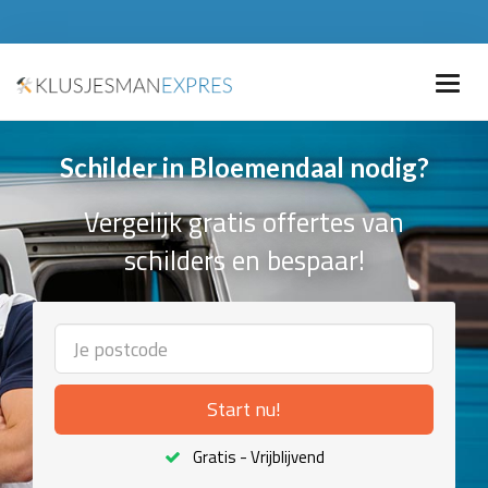
Schilder in Bloemendaal nodig?
Vergelijk gratis offertes van
schilders en bespaar!
Start nu!
Gratis - Vrijblijvend