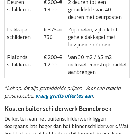
Deuren
€ 200-€
2 deuren tot een
schilderen
1.300
gemiddelde van 40
deuren met deurposten
Dakkapel
€ 375-€
Zijpanelen, zijbalk tot
schilderen
750
gehele dakkapel met
kozijnen en ramen
Plafonds
€ 200-€
Van 30 m2 / 45 m2
schilderen
1.200
inclusief voorstrijk middel
aanbrengen
*Let op: dit zijn gemiddelde prijzen. Voor een exacte
prijsindicatie,
vraag gratis offertes aan
.
Kosten buitenschilderwerk Bennebroek
De kosten van het buitenschilderwerk liggen
doorgaans iets hoger dan het binnenschilderwerk. Wat
kost het als je al het buitenschilderwerk in één keer