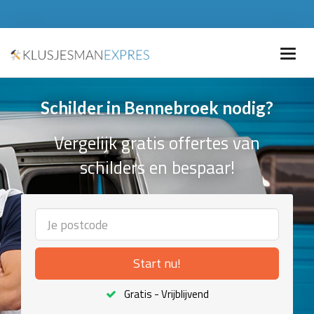
Schilder in Bennebroek nodig?
Vergelijk gratis offertes van
schilders en bespaar!
Start nu!
Gratis - Vrijblijvend