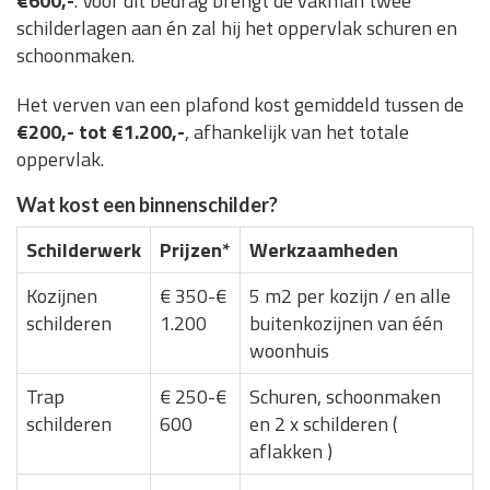
€600,-
. Voor dit bedrag brengt de vakman twee
schilderlagen aan én zal hij het oppervlak schuren en
schoonmaken.
Het verven van een plafond kost gemiddeld tussen de
€200,- tot €1.200,-
, afhankelijk van het totale
oppervlak.
Wat kost een binnenschilder?
Schilderwerk
Prijzen*
Werkzaamheden
Kozijnen
€ 350-€
5 m2 per kozijn / en alle
schilderen
1.200
buitenkozijnen van één
woonhuis
Trap
€ 250-€
Schuren, schoonmaken
schilderen
600
en 2 x schilderen (
aflakken )