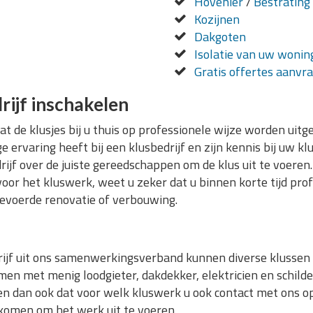
Hovenier
/
Bestrating
Kozijnen
Dakgoten
Isolatie van uw wonin
Gratis offertes aanvr
rijf inschakelen
dat de klusjes bij u thuis op professionele wijze worden ui
 ervaring heeft bij een klusbedrijf en zijn kennis bij uw k
rijf over de juiste gereedschappen om de klus uit te voere
voor het kluswerk, weet u zeker dat u binnen korte tijd pro
evoerde renovatie of verbouwing.
jf uit ons samenwerkingsverband kunnen diverse klussen v
en met menig loodgieter, dakdekker, elektricien en schilde
n dan ook dat voor welk kluswerk u ook contact met ons op
 komen om het werk uit te voeren.