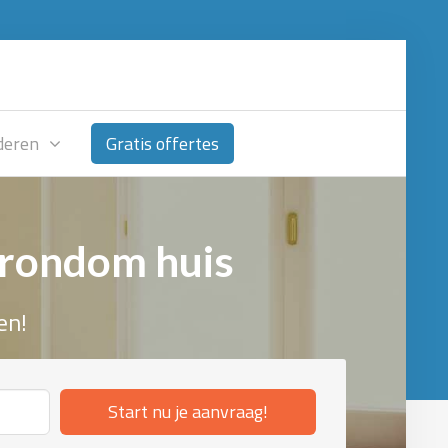
deren
Gratis offertes
 rondom huis
en!
Start nu je aanvraag!