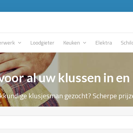
rwerk
Loodgieter
Keuken
Elektra
Schil
voor al uw klussen in en
kkundige klusjesman gezocht? Scherpe prijz