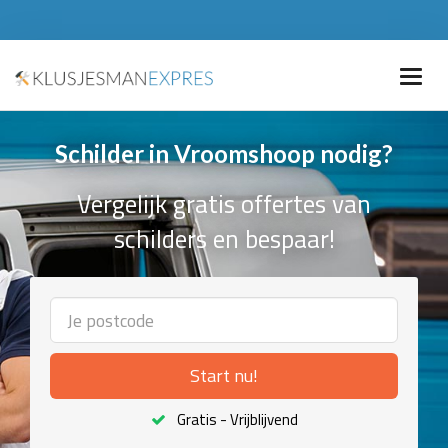
Schilder in Vroomshoop nodig?
Vergelijk gratis offertes van
schilders en bespaar!
Start nu!
Gratis - Vrijblijvend