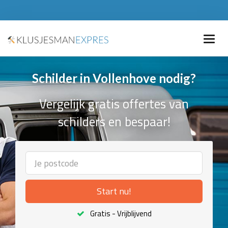
Schilder in Vollenhove nodig?
Vergelijk gratis offertes van
schilders en bespaar!
Start nu!
Gratis - Vrijblijvend