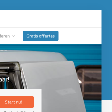
deren
Gratis offertes
aar!
Start nu!