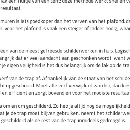
vlak een fluitje van een cent: deze methode werkt snel en 
resultaat.
nmuren is iets goedkoper dan het verven van het plafond:
n. Voor het plafond is vaak een steiger of ladder nodig, wa
 één van de meest gefreesde schilderwerken in huis. Logisch,
langrijk dat er veel aandacht aan geschonken wordt, want v
 je eigen veiligheid is het dus belangrijk om de lak op de t
erf van de trap af. Afhankelijk van de staat van het schil
cht opgeschuurd. Moet alle verf verwijderd worden, dan kies
el en efficiënt en zorgt bovendien voor het mooiste resultaat
 om en om geschilderd. Zo heb je altijd nog de mogelijkhe
mdat je de trap moet blijven gebruiken, neemt het schilder
geschilderd als de rest van de trap inmiddels gedroogd is.