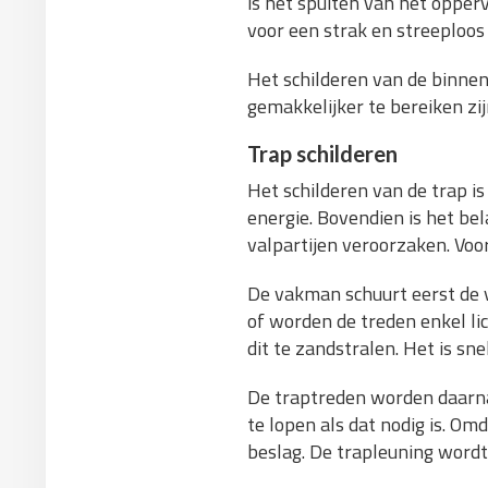
is het spuiten van het opper
voor een strak en streeploos 
Het schilderen van de binne
gemakkelijker te bereiken zij
Trap schilderen
Het schilderen van de trap is
energie. Bovendien is het be
valpartijen veroorzaken. Voor
De vakman schuurt eerst de v
of worden de treden enkel li
dit te zandstralen. Het is sn
De traptreden worden daarna
te lopen als dat nodig is. O
beslag. De trapleuning wordt 