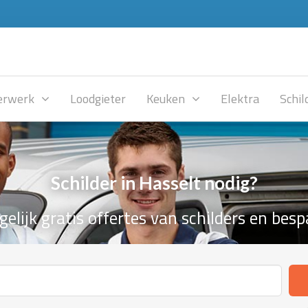
rwerk
Loodgieter
Keuken
Elektra
Schil
Schilder in Hasselt nodig?
gelijk gratis offertes van schilders en besp