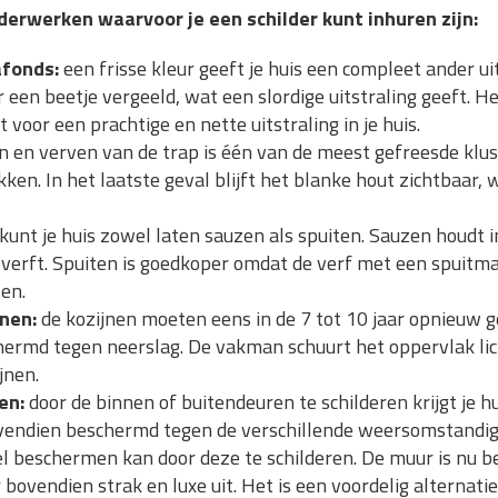
derwerken waarvoor je een schilder kunt inhuren zijn:
afonds:
een frisse kleur geeft je huis een compleet ander uit
 een beetje vergeeld, wat een slordige uitstraling geeft. H
voor een prachtige en nette uitstraling in je huis.
n en verven van de trap is één van de meest gefreesde klu
kken. In het laatste geval blijft het blanke hout zichtbaar
 kunt je huis zowel laten sauzen als spuiten. Sauzen houdt
 verft. Spuiten is goedkoper omdat de verf met een spuitma
en.
nen:
de kozijnen moeten eens in de 7 tot 10 jaar opnieuw g
ermd tegen neerslag. De vakman schuurt het oppervlak lich
jnen.
en:
door de binnen of buitendeuren te schilderen krijgt je h
vendien beschermd tegen de verschillende weersomstandi
l beschermen kan door deze te schilderen. De muur is nu 
 bovendien strak en luxe uit. Het is een voordelig alternat